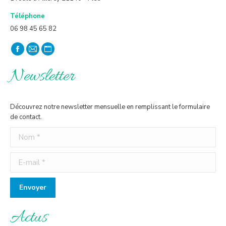
Téléphone
06 98 45 65 82
Trouvez nous sur :
La
La
La
page
page
page
Newsletter
Facebook
E-
Site
s'ouvre
mail
Web
Découvrez notre newsletter mensuelle en remplissant le formulaire
dans
s'ouvre
s'ouvre
de contact.
une
dans
dans
Nom *
nouvelle
une
une
fenêtre
nouvelle
nouvelle
E-mail *
fenêtre
fenêtre
Envoyer
Actus