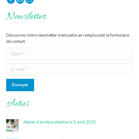
La
La
La
page
page
page
Newsletter
Facebook
E-
Site
s'ouvre
mail
Web
Découvrez notre newsletter mensuelle en remplissant le formulaire
dans
s'ouvre
s'ouvre
de contact.
une
dans
dans
Nom *
nouvelle
une
une
fenêtre
nouvelle
nouvelle
E-mail *
fenêtre
fenêtre
Envoyer
Actus
Atelier d’écriture intuitive le 5 avril 2025